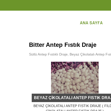
ANA SAYFA
Bitter Antep Fıstık Draje
Sütlü Antep Fıstıklı Draje, Beyaz Çikolatalı Antep Fıstı
BEYAZ ÇİKOLATALI ANTEP FISTIK DRA
BEYAZ ÇİKOLATALI ANTEP FISTIK DRAJE ( FİLD
ÇİKOLATALI ANTEP FISTIK DRAJE )