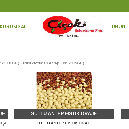
KURUMSAL
ÜRÜNL
klı Draje ( Fildişi çikolatalı Antep Fıstık Draje )
JE
SÜTLÜ ANTEP FISTIK DRAJE
İŞİ
SÜTLÜ ANTEP FISTIK DRAJE