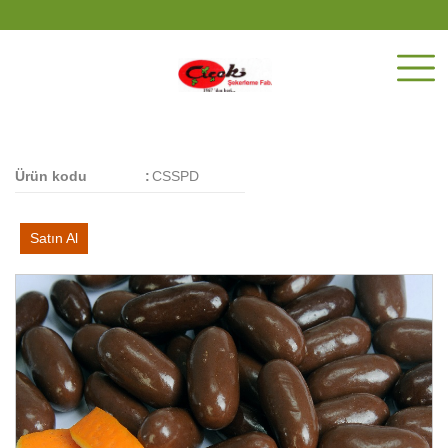
Ürün kodu
:
CSSPD
Satın Al